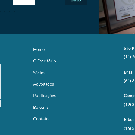
São P
Home
(11) 
O Escritório
Brasíl
Sócios
(61) 
Advogados
Publicações
Camp
(19) 
Boletins
Contato
Ribei
(16) 