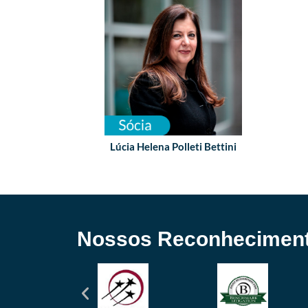
Lúcia Helena Polleti Bettini
Nossos Reconhecimen