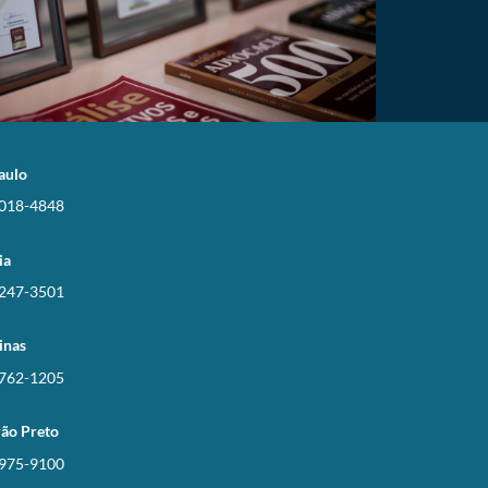
aulo
3018-4848
ia
3247-3501
inas
3762-1205
rão Preto
3975-9100