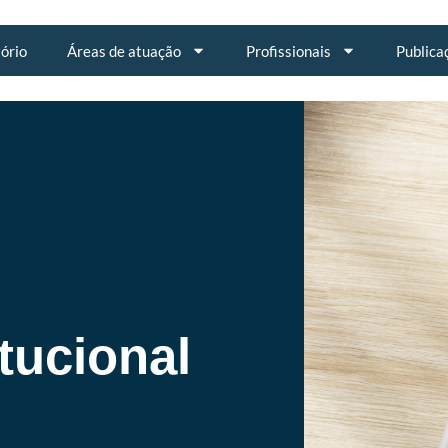
tório
Áreas de atuação
Profissionais
Publica
tucional