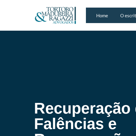
Home
O escri
Recuperação d
Falências e