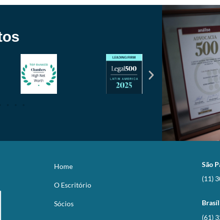
tos
São P
Home
(11) 
O Escritório
Brasíl
Sócios
(61) 