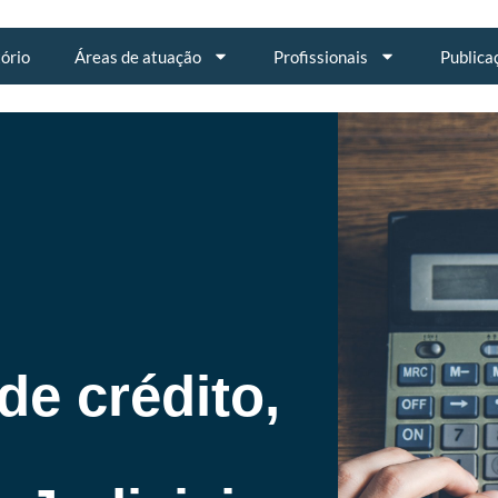
tório
Áreas de atuação
Profissionais
Publica
e crédito,