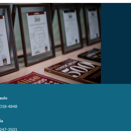
aulo
3018-4848
ia
3247-3501