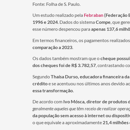
Fonte: Folha de S. Paulo.
Um estudo realizado pela
Febraban
(Federação B
1996 e 2024
. Dados do sistema
Compe
, que gere
esse número despencou para
apenas 137,6 milh
Em termos financeiros, os pagamentos realizado
comparação a 2023
.
Os dados também mostram que o
cheque possui
dos cheques foi de R$ 3.782,57
, contrastando 
Segundo
Thaísa Durso, educadora financeira da
crédito
e se acentuou nos últimos anos devido ao
essa transformação
.
De acordo com
Ivo Mósca, diretor de produtos 
geralmente aqueles que têm receio de realizar operaç
da população sem acesso à internet ou dispositi
o que equivale a aproximadamente
21,4 milhões