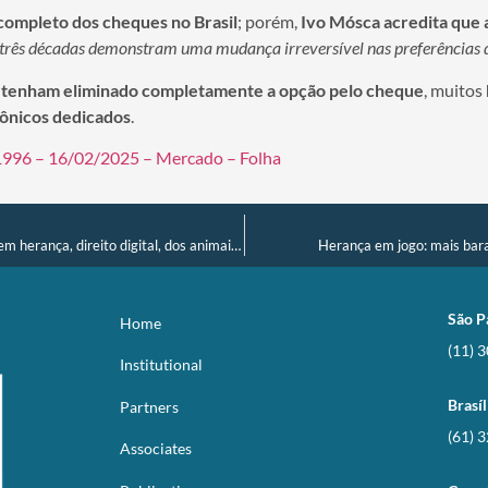
completo dos cheques no Brasil
; porém,
Ivo Mósca acredita que 
 três décadas demonstram uma mudança irreversível nas preferências
ais tenham eliminado completamente a opção pelo cheque
, muitos
rônicos dedicados
.
 1996 – 16/02/2025 – Mercado – Folha
Projeto de reforma do Código Civil propõe mudanças em herança, direito digital, dos animais e responsabilização de danos morais
Herança em jogo: mais barat
São P
Home
(11) 
Institutional
Brasíl
Partners
(61) 
Associates