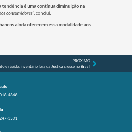
a tendência é uma contínua diminuição na
 dos consumidores”
, conclui.
bancos ainda oferecem essa modalidade aos
PRÓXIMO
o e rápido, inventário fora da Justiça cresce no Brasil
aulo
3018-4848
ia
3247-3501