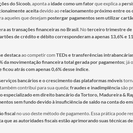
ções do Sicoob
, aponta a
idade como um fator
que explica a
persi
cionalmente aceita
devido ao
relacionamento próximo entre os c
ra aqueles que desejam
postergar pagamentos sem utilizar cartã
era as transações financeiras no Brasil
. No
terceiro trimestre de
artões de crédito e débito corresponderam a apenas 13,6% e 1
e destaca
ao competir com
TEDs e transferências intrabancária
7% da movimentação financeira total gerada por pagamentos
; já 
 ficou atrás com apenas 0,6% desse índice
.
 serviços bancários e o crescimento das plataformas móveis
torn
também contribui para sua queda;
fraudes e inadimplência
são p
 especializado em direito bancário da Tortoro, Madureira & R
entos sem fundo devido à insuficiência de saldo na conta do em
o fiscal
no uso deste método de pagamento. Essa prática pode re
a que as autoridades fiscais estão aprimorando suas técnicas de