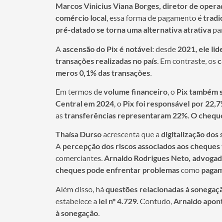
Marcos Vinicius Viana Borges, diretor de opera
comércio local
, essa forma de pagamento é
tradi
pré-datado se torna uma alternativa atrativa
pa
A
ascensão do Pix é notável
: desde
2021, ele lid
transações realizadas no país
. Em contraste, os
c
meros 0,1% das transações
.
Em termos de
volume financeiro
, o
Pix também s
Central em 2024
, o
Pix foi responsável por 22,
as
transferências representaram 22%
.
O cheque
Thaísa Durso
acrescenta que a
digitalização dos
A
percepção dos riscos associados aos cheques
comerciantes.
Arnaldo Rodrigues Neto, advogado
cheques pode enfrentar problemas
como
pagam
Além disso, há
questões relacionadas à sonegaçã
estabelece a
lei nº 4.729
. Contudo,
Arnaldo apont
à sonegação
.