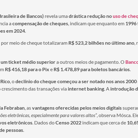
rasileira de Bancos)
revela uma
drástica redução no
uso de cheq
ncia a
compensação de cheques
, indicam que enquanto em
1996 
ões em 2024
.
s por meio de cheque totalizaram
R$ 523,2 bilhões no último ano
,
 um ticket médio superior
a outros meios de pagamento. O
Banco
com
R$ 416,18 para o Pix
e
R$ 1.478,89 para boletos bancários
.
 Rico
, o
declínio do cheque começou a ser notado nos anos 2000
 crescimento das transações via
internet banking
. A
introdução 
da Febraban
, as
vantagens oferecidas pelos meios digitais
supera
ões eletrônicas, especialmente para valores altos”
, observa Mósca. E
vos eletrônicos
. Dados do
Censo 2022
indicam que cerca de
10,6
 de pessoas
.