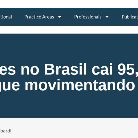
utional
Practice Areas
Professionals
Publica
s no Brasil cai 9
gue movimentando 
mbardi