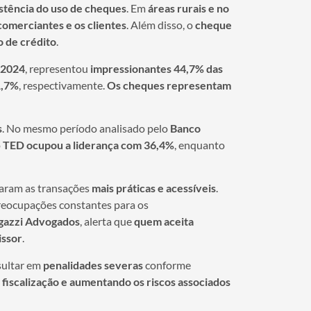
stência do uso de cheques
. Em
áreas rurais e no
omerciantes e os clientes
. Além disso, o
cheque
o de crédito
.
 2024
, representou
impressionantes 44,7% das
1,7%
, respectivamente.
Os cheques representam
s
. No mesmo período analisado pelo
Banco
o
TED ocupou a liderança com 36,4%
, enquanto
aram as transações
mais práticas e acessíveis
.
reocupações constantes para os
agazzi Advogados
, alerta que
quem aceita
issor
.
sultar em
penalidades severas
conforme
 fiscalização e aumentando os riscos associados