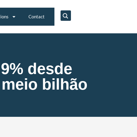
tions
Contact
5,9% desde
meio bilhão