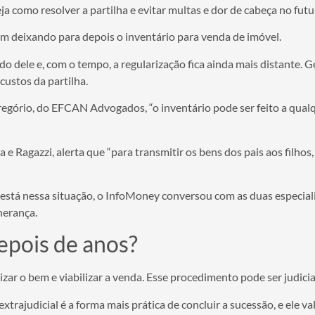
ja como resolver a partilha e evitar multas e dor de cabeça no fut
am deixando para depois o inventário para venda de imóvel.
dele e, com o tempo, a regularização fica ainda mais distante. G
custos da partilha.
egório, do EFCAN Advogados, “o inventário pode ser feito a qual
 Ragazzi, alerta que “para transmitir os bens dos pais aos filhos, é
stá nessa situação, o InfoMoney conversou com as duas especialista
herança.
epois de anos?
izar o bem e viabilizar a venda. Esse procedimento pode ser judicial
xtrajudicial é a forma mais prática de concluir a sucessão, e ele 