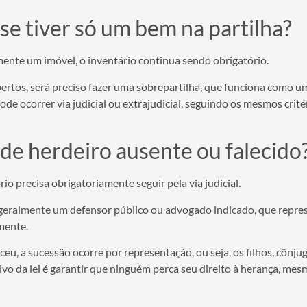
 se tiver só um bem na partilha?
nte um imóvel, o inventário continua sendo obrigatório.
ertos, será preciso fazer uma sobrepartilha, que funciona como u
e ocorrer via judicial ou extrajudicial, seguindo os mesmos crité
de herdeiro ausente ou falecido
o precisa obrigatoriamente seguir pela via judicial.
, geralmente um defensor público ou advogado indicado, que repre
mente.
eu, a sucessão ocorre por representação, ou seja, os filhos, cônj
tivo da lei é garantir que ninguém perca seu direito à herança, me