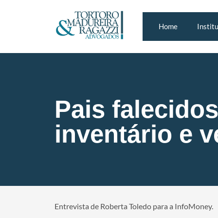
Home
Instit
Pais falecidos
inventário e 
Entrevista de Roberta Toledo para a InfoMoney.