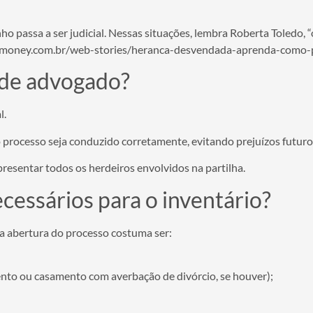
o passa a ser judicial. Nessas situações, lembra Roberta Toledo, “o
nfomoney.com.br/web-stories/heranca-desvendada-aprenda-como-
 de advogado?
l.
 processo seja conduzido corretamente, evitando prejuízos futuros 
esentar todos os herdeiros envolvidos na partilha.
essários para o inventário?
 abertura do processo costuma ser:
ento ou casamento com averbação de divórcio, se houver);