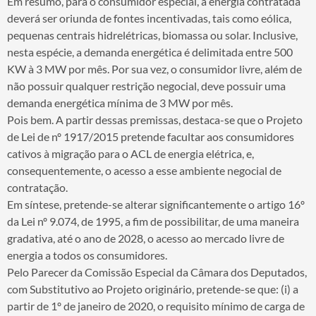
Em resumo, para o consumidor especial, a energia contratada
deverá ser oriunda de fontes incentivadas, tais como eólica,
pequenas centrais hidrelétricas, biomassa ou solar. Inclusive,
nesta espécie, a demanda energética é delimitada entre 500
KW à 3 MW por mês. Por sua vez, o consumidor livre, além de
não possuir qualquer restrição negocial, deve possuir uma
demanda energética mínima de 3 MW por mês.
Pois bem. A partir dessas premissas, destaca-se que o Projeto
de Lei de nº 1917/2015 pretende facultar aos consumidores
cativos à migração para o ACL de energia elétrica, e,
consequentemente, o acesso a esse ambiente negocial de
contratação.
Em síntese, pretende-se alterar significantemente o artigo 16º
da Lei nº 9.074, de 1995, a fim de possibilitar, de uma maneira
gradativa, até o ano de 2028, o acesso ao mercado livre de
energia a todos os consumidores.
Pelo Parecer da Comissão Especial da Câmara dos Deputados,
com Substitutivo ao Projeto originário, pretende-se que: (i) a
partir de 1º de janeiro de 2020, o requisito mínimo de carga de