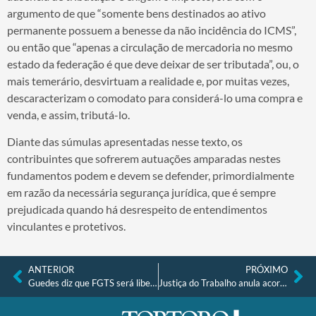
argumento de que “somente bens destinados ao ativo
permanente possuem a benesse da não incidência do ICMS”,
ou então que “apenas a circulação de mercadoria no mesmo
estado da federação é que deve deixar de ser tributada”, ou, o
mais temerário, desvirtuam a realidade e, por muitas vezes,
descaracterizam o comodato para considerá-lo uma compra e
venda, e assim, tributá-lo.
Diante das súmulas apresentadas nesse texto, os
contribuintes que sofrerem autuações amparadas nestes
fundamentos podem e devem se defender, primordialmente
em razão da necessária segurança jurídica, que é sempre
prejudicada quando há desrespeito de entendimentos
vinculantes e protetivos.
ANTERIOR
PRÓXIMO
Guedes diz que FGTS será liberado todos os anos e confirma total de R$ 42 bi até 2020
Justiça do Trabalho anula acordos e condenações por terceirização ilegal