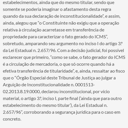
estabelecimentos, ainda que do mesmo titular, sendo que
somente se poderia imaginar o afastamento desta regra
quando da sua declaração de inconstitucionalidade”, e assim,
ainda, alegou que “o Constituinte não exigiu que a operação
relativa à circulação acarretasse em transferência de
propriedade para caracterizar o fato gerado do ICMS”,
sobretudo, amparando seu argumento no inciso I do artigo 3.º
da Lei Estadual n. 2.657/96. Com a decisão judicial, foi possível
esclarecer que primeiro, “como se sabe, o fato gerador do ICMS
é a circulação de mercadoria, o que só ocorre quando há a
efetiva transferência de titularidade”, e, ainda, ressaltar ao fisco
que o “Órgão Especial deste Tribunal de Justiça ao julgar a
Arguição de Inconstitucionalidade n. 0001513-
02.2013.8.19.0000, declarou inconstitucional, por vício
material, o artigo 3.º, inciso I, parte final (‘ainda que para outro
estabelecimento do mesmo titular’), da Lei Estadual n.
2.657/96”, corroborando a segurança jurídica para o caso em
concreto.