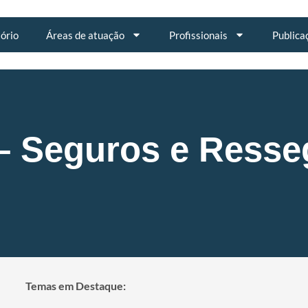
tório
Áreas de atuação
Profissionais
Publica
– Seguros e Resseg
Temas em Destaque: