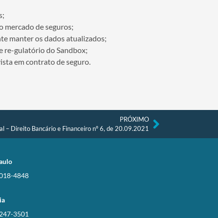
s;
o mercado de seguros;
nte manter os dados atualizados;
e re-gulatório do Sandbox;
ista em contrato de seguro.
PRÓXIMO
l – Direito Bancário e Financeiro nº 6, de 20.09.2021
aulo
3018-4848
ia
3247-3501