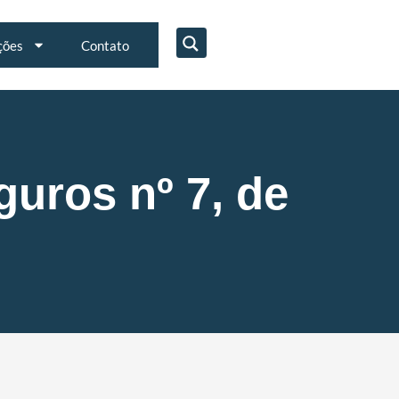
ções
Contato
uros nº 7, de