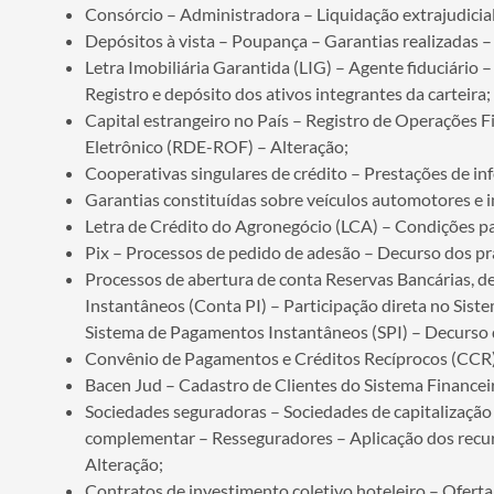
Consórcio – Administradora – Liquidação extrajudicia
Depósitos à vista – Poupança – Garantias realizadas 
Letra Imobiliária Garantida (LIG) – Agente fiduciário
Registro e depósito dos ativos integrantes da carteira;
Capital estrangeiro no País – Registro de Operações F
Eletrônico (RDE-ROF) – Alteração;
Cooperativas singulares de crédito – Prestações de i
Garantias constituídas sobre veículos automotores e 
Letra de Crédito do Agronegócio (LCA) – Condições par
Pix – Processos de pedido de adesão – Decurso dos p
Processos de abertura de conta Reservas Bancárias, 
Instantâneos (Conta PI) – Participação direta no Sist
Sistema de Pagamentos Instantâneos (SPI) – Decurso 
Convênio de Pagamentos e Créditos Recíprocos (CCR)
Bacen Jud – Cadastro de Clientes do Sistema Finance
Sociedades seguradoras – Sociedades de capitalização
complementar – Resseguradores – Aplicação dos recurs
Alteração;
Contratos de investimento coletivo hoteleiro – Oferta 