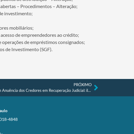
 abertas – Procedimentos – Alteração;
e investimento;
ores mobiliários;
r acesso de empreendedores ao crédito;
e operações de empréstimos consignados;
os de Investimento (SGF).
PRÓXIMO
Supressão de Garantias Creditícias sem Anuência dos Credores em Recuperação Judicial: ilegalidade e inconstitucionalidade.
aulo
3018-4848