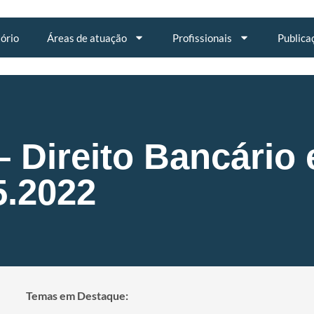
tório
Áreas de atuação
Profissionais
Publica
– Direito Bancário 
5.2022
Temas em Destaque: