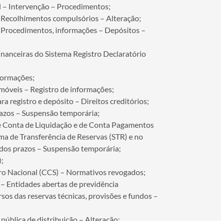
l – Intervenção – Procedimentos;
– Recolhimentos compulsórios – Alteração;
 – Procedimentos, informações – Depósitos –
inanceiras do Sistema Registro Declaratório
nformações;
imóveis – Registro de informações;
a registro e depósito – Direitos creditórios;
razos – Suspensão temporária;
de Conta de Liquidação e de Conta Pagamentos
ema de Transferência de Reservas (STR) e no
dos prazos – Suspensão temporária;
;
iro Nacional (CCS) – Normativos revogados;
 – Entidades abertas de previdência
os das reservas técnicas, provisões e fundos –
pública de distribuição – Alteração;