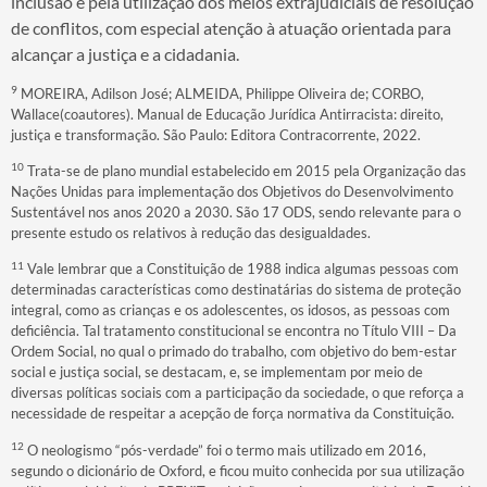
inclusão e pela utilização dos meios extrajudiciais de resolução
de conflitos, com especial atenção à atuação orientada para
alcançar a justiça e a cidadania.
9
MOREIRA, Adilson José; ALMEIDA, Philippe Oliveira de; CORBO,
Wallace(coautores). Manual de Educação Jurídica Antirracista: direito,
justiça e transformação. São Paulo: Editora Contracorrente, 2022.
10
Trata-se de plano mundial estabelecido em 2015 pela Organização das
Nações Unidas para implementação dos Objetivos do Desenvolvimento
Sustentável nos anos 2020 a 2030. São 17 ODS, sendo relevante para o
presente estudo os relativos à redução das desigualdades.
11
Vale lembrar que a Constituição de 1988 indica algumas pessoas com
determinadas características como destinatárias do sistema de proteção
integral, como as crianças e os adolescentes, os idosos, as pessoas com
deficiência. Tal tratamento constitucional se encontra no Título VIII – Da
Ordem Social, no qual o primado do trabalho, com objetivo do bem-estar
social e justiça social, se destacam, e, se implementam por meio de
diversas políticas sociais com a participação da sociedade, o que reforça a
necessidade de respeitar a acepção de força normativa da Constituição.
12
O neologismo “pós-verdade” foi o termo mais utilizado em 2016,
segundo o dicionário de Oxford, e ficou muito conhecida por sua utilização