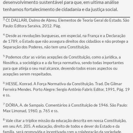
desenvolvimento sustentável para que, em ultima análise
tenhamos fortalecimento de cidadania e da justiça social.
3
Cf. DALLARI, Dalmo de Abreu. Elementos de Teoria Geral do Estado. São
Paulo: Editora Saraiva, 2012. Pág.
4
Desde as revoluções burguesas, em especial, na França e a Declaração
de 1789, o Estado que não assegura direitos dos cidadãos e não protege a
Separação dos Poderes, não tem uma Constituição.
5
Podemos citar as várias acepções da Constituição, como a jurídica, a
filosófica, a sociológica e a da força normativa, sendo todas importantes
para que atinja o seu real alcance, devendo todos esses aspectos ou
acepções serem respeitados.
6
HESSE, Konrad. A Força Normativa da Constituição. Trad. De Gilmar
Ferreira Mendes. Porto Alegre: Sergio Antônio Fabris Editor, 1991. Pág. 19
e ss.
7
DÓRIA, A. de Sampaio. Comentários à Constituição de 1946. São Paulo:
Max Limonad, 1960. p. 765 e ss.
8
Vale citar a tríplice missão da educação descrita em nossa Constituição,
em seu Art. 205. A educação, direito de todos e dever do Estado e da
família, será promovida e incentivada com a colaboração da sociedade,