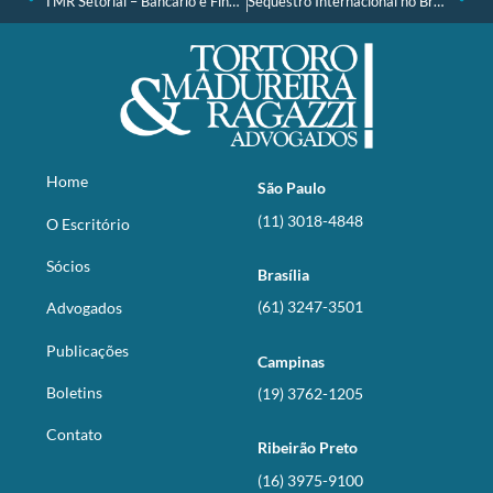
TMR Setorial – Bancário e Financeiro nº 19, de 21.11.2022.
Sequestro Internacional no Brasil e a Legitimidade da Voz da Criança.
Home
São Paulo
(11) 3018-4848
O Escritório
Sócios
Brasília
(61) 3247-3501
Advogados
Publicações
Campinas
Boletins
(19) 3762-1205
Contato
Ribeirão Preto
(16) 3975-9100