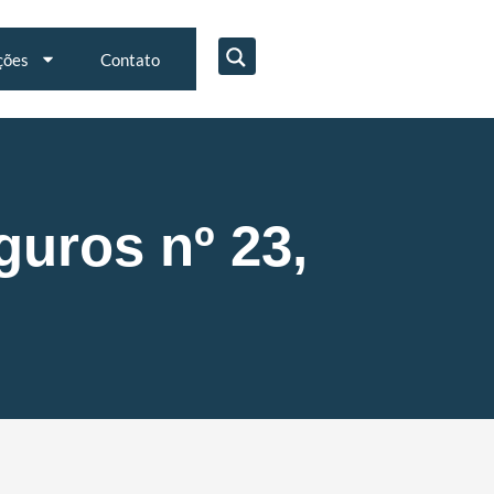
ções
Contato
guros nº 23,