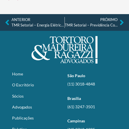
ANTERIOR
PRÓXIMO
TMR Setorial – Energia Elétrica nº 39, de 06.05.2024
TMR Setorial – Previdência Complementar, Seguros e Resseguros nº 39, de 10.05.2024
Home
São Paulo
(11) 3018-4848
O Escritório
Sócios
Brasília
(61) 3247-3501
Advogados
Publicações
Campinas