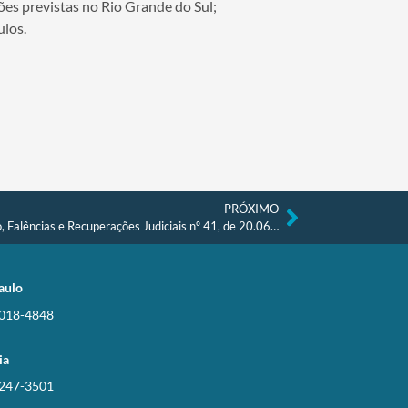
ões previstas no Rio Grande do Sul;
ulos.
PRÓXIMO
TMR Setorial – Recuperação de Crédito, Falências e Recuperações Judiciais nº 41, de 20.06.2024
aulo
3018-4848
ia
3247-3501