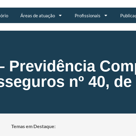
tório
Áreas de atuação
Profissionais
Publica
– Previdência Com
seguros nº 40, de 
Temas em Destaque: