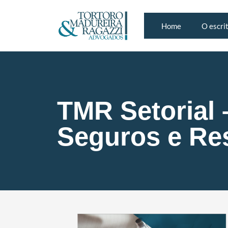
Home
O escri
TMR Setorial 
Seguros e Res