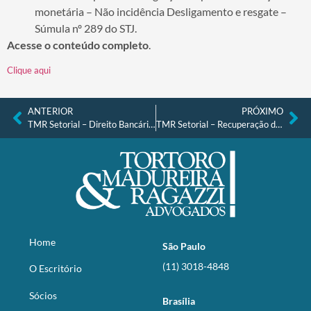
monetária – Não incidência Desligamento e resgate –
Súmula nº 289 do STJ.
Acesse o conteúdo completo
.
Clique aqui
ANTERIOR
PRÓXIMO
TMR Setorial – Direito Bancário e Financeiro nº 39, de 05.07.2024
TMR Setorial – Recuperação de Crédito, Falências e Recuperações Judiciais nº 42, de 10.07.2024
Home
São Paulo
(11) 3018-4848
O Escritório
Sócios
Brasília