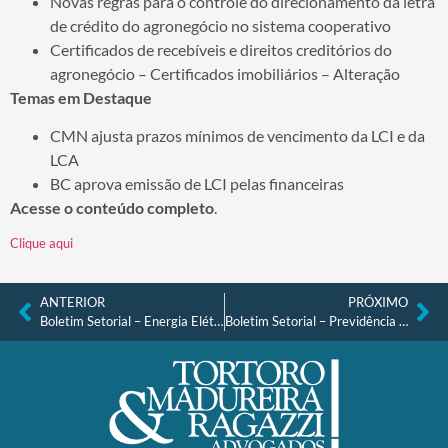
Novas regras para o controle do direcionamento da letra
de crédito do agronegócio no sistema cooperativo
Certificados de recebíveis e direitos creditórios do
agronegócio – Certificados imobiliários – Alteração
Temas em Destaque
CMN ajusta prazos mínimos de vencimento da LCI e da
LCA
BC aprova emissão de LCI pelas financeiras
Acesse o conteúdo completo
.
Clique aqui
ANTERIOR
PRÓXIMO
Boletim Setorial – Energia Elétrica nº 52, de junho de 2025
Boletim Setorial – Previdência Complementar, Seguros e Resseguros nº 52, de junho de 2025