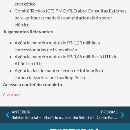
energético
Comitê Técnico (CT) PMO/PLD abre Consultas Externas
para aprimorar modelos computacionais do setor
elétrico
Julgamentos Relevantes
Agência mantém multa de R$ 1,23 milhão a
concessionárias de transmissão
Agência mantém multa de R$ 3,45 milhões à UTE do
Atlântico (RJ)
Agência decide manter Termo de Intimação à
comercializadora por inadimplência
Acesse o conteúdo completo.
Clique aqui
ANTERIOR
PRÓXIMO
Boletim Setorial – Tributário nº 60, de fevereiro de 2026
Boletim Setorial – Direito Bancário e Financeiro nº 59, de março de 2026