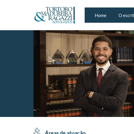
Home
O escri
Áreas de atuação