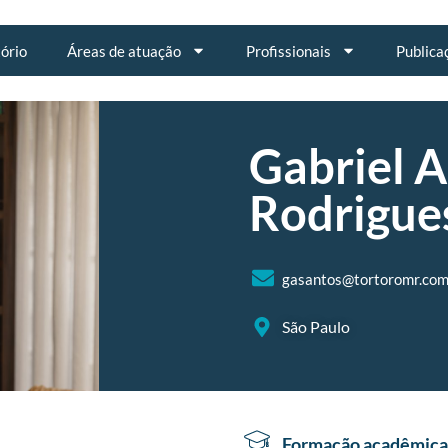
tório
Áreas de atuação
Profissionais
Publica
Gabriel 
Rodrigue
gasantos@tortoromr.com
São Paulo
Formação acadêmica