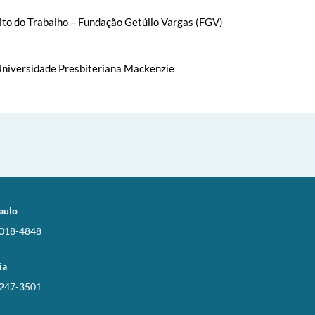
to do Trabalho – Fundação Getúlio Vargas (FGV)
Universidade Presbiteriana Mackenzie
aulo
3018-4848
ia
3247-3501