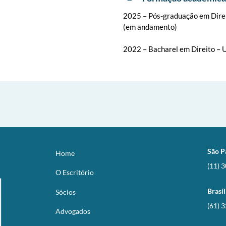
2025 – Pós-graduação em Direi
(em andamento)
2022 – Bacharel em Direito – 
São P
Home
(11) 
O Escritório
Brasíl
Sócios
(61) 
Advogados