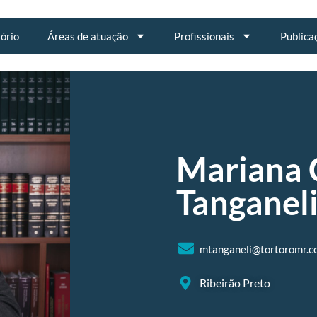
tório
Áreas de atuação
Profissionais
Publica
Mariana 
Tanganel
mtanganeli@tortoromr.c
Ribeirão Preto