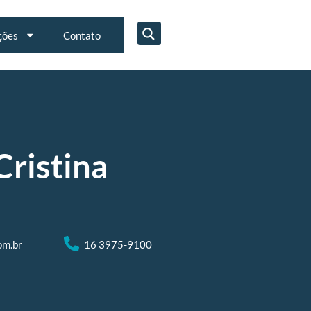
ções
Contato
Cristina
i
om.br
16 3975-9100