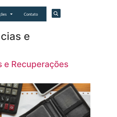
ções
Contato
cias e
as e Recuperações