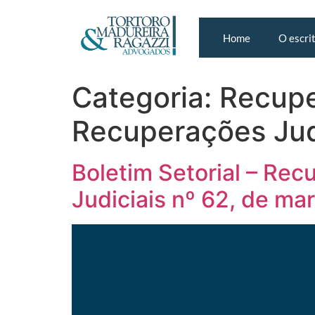
Home
O escri
Categoria:
Recupe
Recuperações Jud
Boletim Setorial – Re
Judiciais nº 62, de ma