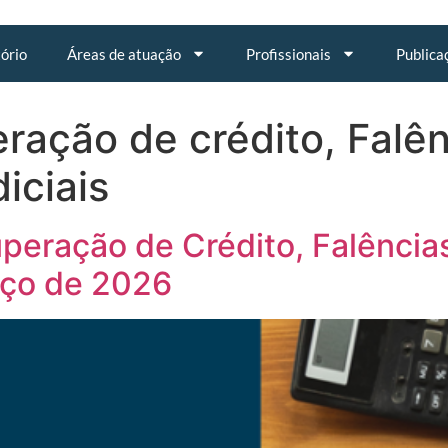
tório
Áreas de atuação
Profissionais
Publica
ração de crédito, Falên
iciais
cuperação de Crédito, Falênci
rço de 2026