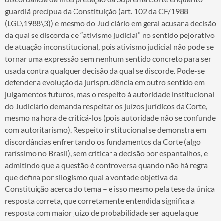
guardiã precípua da Constituição (art. 102 da CF/1988
(LGL\1988\3)) e mesmo do Judiciário em geral acusar a decisão
da qual se discorda de “ativismo judicial” no sentido pejorativo
de atuação inconstitucional, pois ativismo judicial não pode se
tornar uma expressão sem nenhum sentido concreto para ser
usada contra qualquer decisão da qual se discorde. Pode-se
defender a evolução da jurisprudência em outro sentido em
julgamentos futuros, mas o respeito à autoridade institucional
do Judiciário demanda respeitar os juízos jurídicos da Corte,
mesmo na hora de criticá-los (pois autoridade não se confunde
com autoritarismo). Respeito institucional se demonstra em
discordâncias enfrentando os fundamentos da Corte (algo
raríssimo no Brasil), sem criticar a decisão por espantalhos, e
admitindo que a questão é controversa quando não há regra
que defina por silogismo qual a vontade objetiva da
Constituição acerca do tema – e isso mesmo pela tese da única
resposta correta, que corretamente entendida significa a
resposta com maior juízo de probabilidade ser aquela que