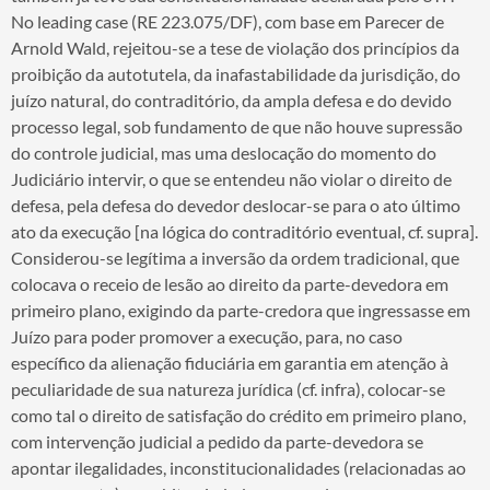
No leading case (RE 223.075/DF), com base em Parecer de
Arnold Wald, rejeitou-se a tese de violação dos princípios da
proibição da autotutela, da inafastabilidade da jurisdição, do
juízo natural, do contraditório, da ampla defesa e do devido
processo legal, sob fundamento de que não houve supressão
do controle judicial, mas uma deslocação do momento do
Judiciário intervir, o que se entendeu não violar o direito de
defesa, pela defesa do devedor deslocar-se para o ato último
ato da execução [na lógica do contraditório eventual, cf. supra].
Considerou-se legítima a inversão da ordem tradicional, que
colocava o receio de lesão ao direito da parte-devedora em
primeiro plano, exigindo da parte-credora que ingressasse em
Juízo para poder promover a execução, para, no caso
específico da alienação fiduciária em garantia em atenção à
peculiaridade de sua natureza jurídica (cf. infra), colocar-se
como tal o direito de satisfação do crédito em primeiro plano,
com intervenção judicial a pedido da parte-devedora se
apontar ilegalidades, inconstitucionalidades (relacionadas ao