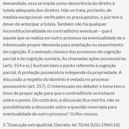
demandado, essa se impõe como decorrência do direito à
tutela adequada dos direitos. Não se trata, portanto, de
medida excepcional: verificados os pressupostos, o juiz tem o
dever de antecipar a tutela. Também não há qualquer
inconstitucionalidade no contraditório eventual – que é
aquele que se realiza em outro processo na eventualidade de o
interessado propor demanda para ampliação ou exaurimento
da cognição. É o exemplo clássico dos processos de cognição
parcial e de cognição sumária. As chamadas ações possessórias
(arts. 554 e ss.) ilustram bem o ponto referente à cognição
parcial. A proteção possessória independe da propriedade. A
discussão a respeito do domínio é vedada no processo
possessório (art. 557). O interessado em debater o tema tem o
ônus de propor ação para que o contraditório se instaure
sobre o ponto. Do contrário, a discussão fica restrita, não se
possibilitando a discussão sobre a questão reservada para
eventualidade de outro processo”. Grifos nossos.
5 .“Execução extrajudicial. Decreto-lei 70/66 (LGL\1966\16).