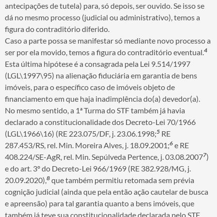
antecipações de tutela) para, só depois, ser ouvido. Se isso se
dá no mesmo processo (judicial ou administrativo), temos a
figura do contraditório diferido.
Caso a parte possa se manifestar só mediante novo processo a
4
ser por ela movido, temos a figura do contraditório eventual.
Esta última hipótese é a consagrada pela Lei 9.514/1997
(LGL\1997\95) na alienação fiduciária em garantia de bens
imóveis, para o específico caso de imóveis objeto de
financiamento em que haja inadimplência do(a) devedor(a).
No mesmo sentido, a 1ª Turma do STF também já havia
declarado a constitucionalidade dos Decreto-Lei 70/1966
5
(LGL\1966\16) (RE 223.075/DF, j. 23.06.1998;
RE
6
287.453/RS, rel. Min. Moreira Alves, j. 18.09.2001;
e RE
7
408.224/SE-AgR, rel. Min. Sepúlveda Pertence, j. 03.08.2007
)
e do art. 3º do Decreto-Lei 966/1969 (RE 382.928/MG, j.
8
20.09.2020),
que também permitiu retomada sem prévia
cognição judicial (ainda que pela então ação cautelar de busca
e apreensão) para tal garantia quanto a bens imóveis, que
também já teve sua constitucionalidade declarada pelo STF.