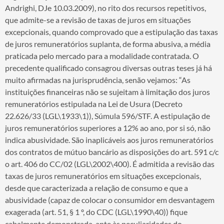
Andrighi, DJe 10.03.2009), no rito dos recursos repetitivos,
que admite-se a revisão de taxas de juros em situações
excepcionais, quando comprovado que a estipulação das taxas
de juros remuneratórios suplanta, de forma abusiva, a média
praticada pelo mercado para a modalidade contratada. O
precedente qualificado consagrou diversas outras teses já há
muito afirmadas na jurisprudência, senão vejamos: “As
instituições financeiras não se sujeitam à limitação dos juros
remuneratórios estipulada na Lei de Usura (Decreto
22.626/33 (LGL\1933\1)), Súmula 596/STF. A estipulação de
juros remuneratórios superiores a 12% ao ano, por si só, não
indica abusividade. São inaplicáveis aos juros remuneratórios
dos contratos de mútuo bancário as disposições do art. 591 c/c
o art. 406 do CC/02 (LGL\2002\400). É admitida a revisão das
taxas de juros remuneratórios em situações excepcionais,
desde que caracterizada a relação de consumo e que a
abusividade (capaz de colocar o consumidor em desvantagem
exagerada (art. 51, § 1 º, do CDC (LGL\1990\40)) fique
cabalmente demonstrada, ante às peculiaridades do