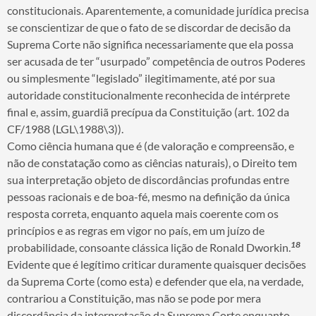
constitucionais. Aparentemente, a comunidade jurídica precisa
se conscientizar de que o fato de se discordar de decisão da
Suprema Corte não significa necessariamente que ela possa
ser acusada de ter “usurpado” competência de outros Poderes
ou simplesmente “legislado” ilegitimamente, até por sua
autoridade constitucionalmente reconhecida de intérprete
final e, assim, guardiã precípua da Constituição (art. 102 da
CF/1988 (LGL\1988\3)).
Como ciência humana que é (de valoração e compreensão, e
não de constatação como as ciências naturais), o Direito tem
sua interpretação objeto de discordâncias profundas entre
pessoas racionais e de boa-fé, mesmo na definição da única
resposta correta, enquanto aquela mais coerente com os
princípios e as regras em vigor no país, em um juízo de
18
probabilidade, consoante clássica lição de Ronald Dworkin.
Evidente que é legítimo criticar duramente quaisquer decisões
da Suprema Corte (como esta) e defender que ela, na verdade,
contrariou a Constituição, mas não se pode por mera
discordância da interpretação da Suprema Corte enquanto