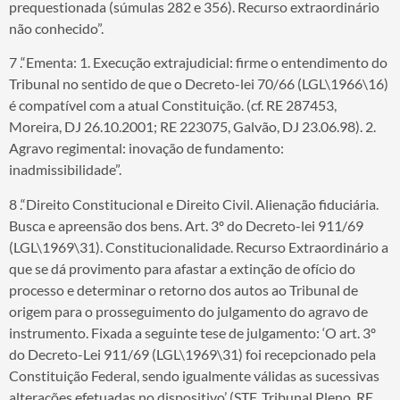
prequestionada (súmulas 282 e 356). Recurso extraordinário
não conhecido”.
7 .“Ementa: 1. Execução extrajudicial: firme o entendimento do
Tribunal no sentido de que o Decreto-lei 70/66 (LGL\1966\16)
é compatível com a atual Constituição. (cf. RE 287453,
Moreira, DJ 26.10.2001; RE 223075, Galvão, DJ 23.06.98). 2.
Agravo regimental: inovação de fundamento:
inadmissibilidade”.
8 .“Direito Constitucional e Direito Civil. Alienação fiduciária.
Busca e apreensão dos bens. Art. 3º do Decreto-lei 911/69
(LGL\1969\31). Constitucionalidade. Recurso Extraordinário a
que se dá provimento para afastar a extinção de ofício do
processo e determinar o retorno dos autos ao Tribunal de
origem para o prosseguimento do julgamento do agravo de
instrumento. Fixada a seguinte tese de julgamento: ‘O art. 3º
do Decreto-Lei 911/69 (LGL\1969\31) foi recepcionado pela
Constituição Federal, sendo igualmente válidas as sucessivas
alterações efetuadas no dispositivo’ (STF, Tribunal Pleno, RE