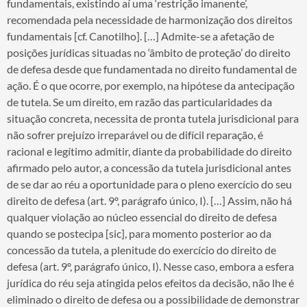
fundamentais, existindo aí uma ‘restrição imanente’,
recomendada pela necessidade de harmonização dos direitos
fundamentais [cf. Canotilho]. […] Admite-se a afetação de
posições jurídicas situadas no ‘âmbito de proteção’ do direito
de defesa desde que fundamentada no direito fundamental de
ação. É o que ocorre, por exemplo, na hipótese da antecipação
de tutela. Se um direito, em razão das particularidades da
situação concreta, necessita de pronta tutela jurisdicional para
não sofrer prejuízo irreparável ou de difícil reparação, é
racional e legítimo admitir, diante da probabilidade do direito
afirmado pelo autor, a concessão da tutela jurisdicional antes
de se dar ao réu a oportunidade para o pleno exercício do seu
direito de defesa (art. 9º, parágrafo único, I). […] Assim, não há
qualquer violação ao núcleo essencial do direito de defesa
quando se postecipa [sic], para momento posterior ao da
concessão da tutela, a plenitude do exercício do direito de
defesa (art. 9º, parágrafo único, I). Nesse caso, embora a esfera
jurídica do réu seja atingida pelos efeitos da decisão, não lhe é
eliminado o direito de defesa ou a possibilidade de demonstrar