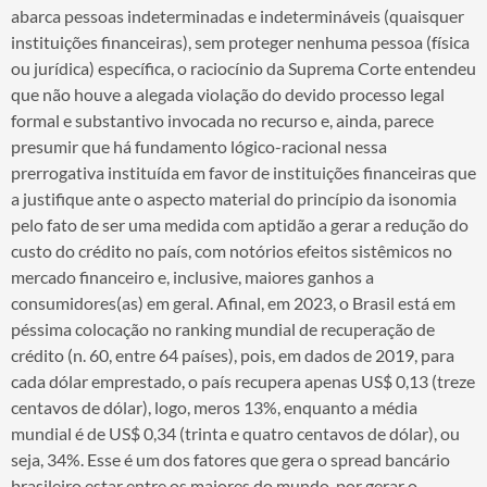
abarca pessoas indeterminadas e indetermináveis (quaisquer
instituições financeiras), sem proteger nenhuma pessoa (física
ou jurídica) específica, o raciocínio da Suprema Corte entendeu
que não houve a alegada violação do devido processo legal
formal e substantivo invocada no recurso e, ainda, parece
presumir que há fundamento lógico-racional nessa
prerrogativa instituída em favor de instituições financeiras que
a justifique ante o aspecto material do princípio da isonomia
pelo fato de ser uma medida com aptidão a gerar a redução do
custo do crédito no país, com notórios efeitos sistêmicos no
mercado financeiro e, inclusive, maiores ganhos a
consumidores(as) em geral. Afinal, em 2023, o Brasil está em
péssima colocação no ranking mundial de recuperação de
crédito (n. 60, entre 64 países), pois, em dados de 2019, para
cada dólar emprestado, o país recupera apenas US$ 0,13 (treze
centavos de dólar), logo, meros 13%, enquanto a média
mundial é de US$ 0,34 (trinta e quatro centavos de dólar), ou
seja, 34%. Esse é um dos fatores que gera o spread bancário
brasileiro estar entre os maiores do mundo, por gerar o