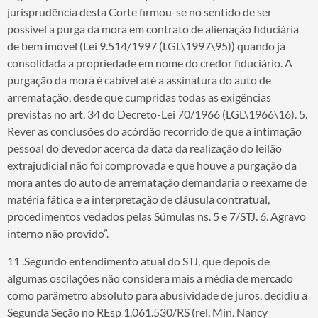
jurisprudência desta Corte firmou-se no sentido de ser
possível a purga da mora em contrato de alienação fiduciária
de bem imóvel (Lei 9.514/1997 (LGL\1997\95)) quando já
consolidada a propriedade em nome do credor fiduciário. A
purgação da mora é cabível até a assinatura do auto de
arrematação, desde que cumpridas todas as exigências
previstas no art. 34 do Decreto-Lei 70/1966 (LGL\1966\16). 5.
Rever as conclusões do acórdão recorrido de que a intimação
pessoal do devedor acerca da data da realização do leilão
extrajudicial não foi comprovada e que houve a purgação da
mora antes do auto de arrematação demandaria o reexame de
matéria fática e a interpretação de cláusula contratual,
procedimentos vedados pelas Súmulas ns. 5 e 7/STJ. 6. Agravo
interno não provido”.
11 .Segundo entendimento atual do STJ, que depois de
algumas oscilações não considera mais a média de mercado
como parâmetro absoluto para abusividade de juros, decidiu a
Segunda Seção no REsp 1.061.530/RS (rel. Min. Nancy