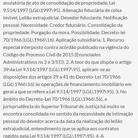
anulatória de ato de consolidação de propriedade. Lei
9.514/1997 (LGL\1997\95). Alienação fiduciária de coisa
imóvel. Leilão extrajudicial. Devedor fiduciante. Notificação
pessoal. Necessidade. Credor fiduciário. Consolidação da
propriedade. Purgação da mora. Possibilidade. Decreto-lei
70/1966 (LGL\1966\16). Aplicação subsidiária. 1. Recurso
especial interposto contra acórdão publicado na vigência do
Código de Processo Civil de 2015 (Enunciados
Administrativos ns 2 e 3/STJ). 2. A teor do que dispõe o artigo
39 da Lei 9.514/1997 (LGL\1997\95), aplicam-se as
disposições dos artigos 29 a 41 do Decreto-Lei 70/1966
(LGL\1966\16) às operações de financiamento imobiliário em
geral a que se refere a Lei 9.514/1997 (LGL\1997\95). 3. No
âmbito do Decreto-Lei 70/1966 (LGL\1966\16), a
jurisprudência do Superior Tribunal de Justiça há muito se
encontra consolidada no sentido da necessidade de intimação
pessoal do devedor acerca da data da realização do leilão
extrajudicial, entendimento que se aplica aos contratos
regidos pela Lei 9.514/1997 (LGL\1997\95). 4. A