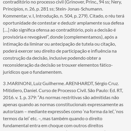
contraditório no processo civil (Grinover, Princ., 94 ss; Nery,
Princípios, n. 26, p. 281 ss; Stein-Jonas-Schumann.
Kommentar, v. I, Introdução, n. 504, p. 279). Citado, o réu terá
oportunidade de contestar e deduzir amplamente sua defesa
[…] não significa ofensa ao contraditório, pois a decisão é
provisória e revogável”, donde (complementamos), após a
intimação da liminar ou antecipação de tutela ou citação,
poderá exercer seu direito de participação e influência na
construção da decisão, inclusive podendo obter a
reconsideração da decisão se trouxer elementos fático-
jurídicos que o fundamentem.
3 .MARINONI, Luiz Guilherme. ARENHARDT, Sérgio Cruz.
Mitidiero, Daniel. Curso de Processo Civil. São Paulo: Ed. RT,
2016. v. 1. p. 379: “As normas restritivas são admitidas não
apenas quando as normas constitucionais expressamente as
autorizam – mediante expressões como ‘na forma da lei’, ‘nos
termos da lei’ etc. –, mas também quando o direito
fundamental entra em choque com outros direitos