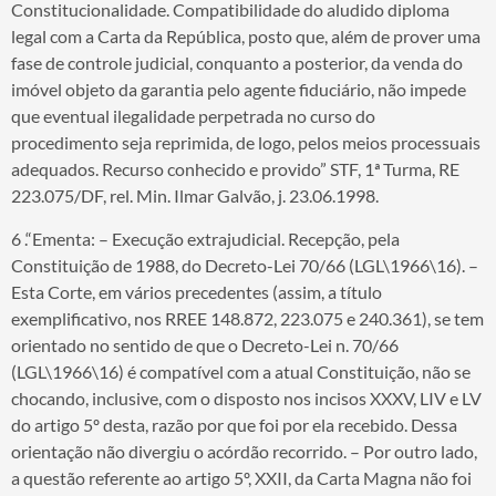
Constitucionalidade. Compatibilidade do aludido diploma
legal com a Carta da República, posto que, além de prover uma
fase de controle judicial, conquanto a posterior, da venda do
imóvel objeto da garantia pelo agente fiduciário, não impede
que eventual ilegalidade perpetrada no curso do
procedimento seja reprimida, de logo, pelos meios processuais
adequados. Recurso conhecido e provido” STF, 1ª Turma, RE
223.075/DF, rel. Min. Ilmar Galvão, j. 23.06.1998.
6 .“Ementa: – Execução extrajudicial. Recepção, pela
Constituição de 1988, do Decreto-Lei 70/66 (LGL\1966\16). –
Esta Corte, em vários precedentes (assim, a título
exemplificativo, nos RREE 148.872, 223.075 e 240.361), se tem
orientado no sentido de que o Decreto-Lei n. 70/66
(LGL\1966\16) é compatível com a atual Constituição, não se
chocando, inclusive, com o disposto nos incisos XXXV, LIV e LV
do artigo 5º desta, razão por que foi por ela recebido. Dessa
orientação não divergiu o acórdão recorrido. – Por outro lado,
a questão referente ao artigo 5º, XXII, da Carta Magna não foi