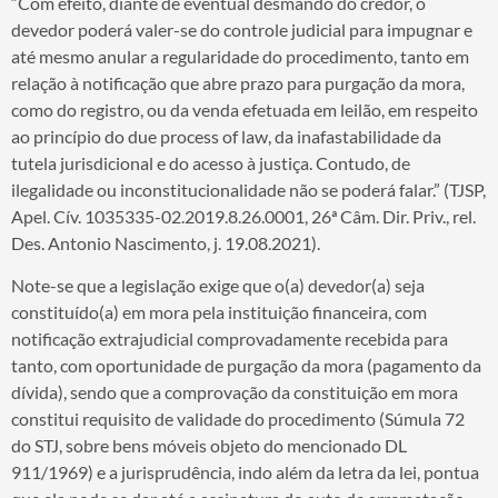
“Com efeito, diante de eventual desmando do credor, o
devedor poderá valer-se do controle judicial para impugnar e
até mesmo anular a regularidade do procedimento, tanto em
relação à notificação que abre prazo para purgação da mora,
como do registro, ou da venda efetuada em leilão, em respeito
ao princípio do due process of law, da inafastabilidade da
tutela jurisdicional e do acesso à justiça. Contudo, de
ilegalidade ou inconstitucionalidade não se poderá falar.” (TJSP,
Apel. Cív. 1035335-02.2019.8.26.0001, 26ª Câm. Dir. Priv., rel.
Des. Antonio Nascimento, j. 19.08.2021).
Note-se que a legislação exige que o(a) devedor(a) seja
constituído(a) em mora pela instituição financeira, com
notificação extrajudicial comprovadamente recebida para
tanto, com oportunidade de purgação da mora (pagamento da
dívida), sendo que a comprovação da constituição em mora
constitui requisito de validade do procedimento (Súmula 72
do STJ, sobre bens móveis objeto do mencionado DL
911/1969) e a jurisprudência, indo além da letra da lei, pontua