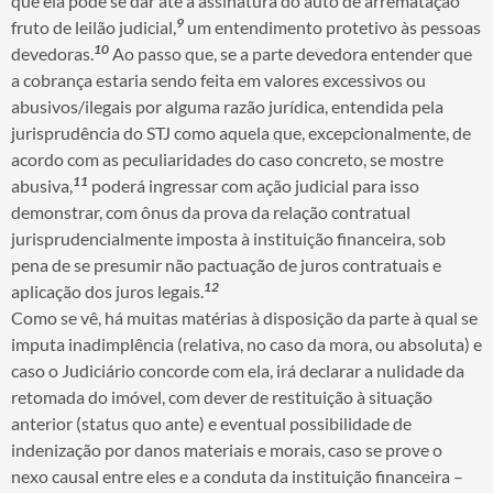
que ela pode se dar até a assinatura do auto de arrematação
9
fruto de leilão judicial,
um entendimento protetivo às pessoas
10
devedoras.
Ao passo que, se a parte devedora entender que
a cobrança estaria sendo feita em valores excessivos ou
abusivos/ilegais por alguma razão jurídica, entendida pela
jurisprudência do STJ como aquela que, excepcionalmente, de
acordo com as peculiaridades do caso concreto, se mostre
11
abusiva,
poderá ingressar com ação judicial para isso
demonstrar, com ônus da prova da relação contratual
jurisprudencialmente imposta à instituição financeira, sob
pena de se presumir não pactuação de juros contratuais e
12
aplicação dos juros legais.
Como se vê, há muitas matérias à disposição da parte à qual se
imputa inadimplência (relativa, no caso da mora, ou absoluta) e
caso o Judiciário concorde com ela, irá declarar a nulidade da
retomada do imóvel, com dever de restituição à situação
anterior (status quo ante) e eventual possibilidade de
indenização por danos materiais e morais, caso se prove o
nexo causal entre eles e a conduta da instituição financeira –