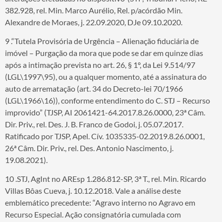
382.928, rel. Min. Marco Aurélio, Rel. p/acórdão Min.
Alexandre de Moraes, j. 22.09.2020, DJe 09.10.2020.
9 .“Tutela Provisória de Urgência – Alienação fiduciária de
imóvel – Purgação da mora que pode se dar em quinze dias
após a intimação prevista no art. 26, § 1º, da Lei 9.514/97
(LGL\1997\95), ou a qualquer momento, até a assinatura do
auto de arrematação (art. 34 do Decreto-lei 70/1966
(LGL\1966\16)), conforme entendimento do C. STJ – Recurso
improvido” (TJSP, AI 2061421-64.2017.8.26.0000, 23ª Câm.
Dir. Priv., rel. Des. J. B. Franco de Godoi, j. 05.07.2017.
Ratificado por TJSP, Apel. Cív. 1035335-02.2019.8.26.0001,
26ª Câm. Dir. Priv., rel. Des. Antonio Nascimento, j.
19.08.2021).
10 .STJ, AgInt no AREsp 1.286.812-SP, 3ª T., rel. Min. Ricardo
Villas Bôas Cueva, j. 10.12.2018. Vale a análise deste
emblemático precedente: “Agravo interno no Agravo em
Recurso Especial. Ação consignatória cumulada com