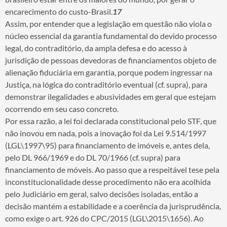
encarecimento do custo-Brasil.
17
Assim, por entender que a legislação em questão não viola o
núcleo essencial da garantia fundamental do devido processo
legal, do contraditório, da ampla defesa e do acesso à
jurisdição de pessoas devedoras de financiamentos objeto de
alienação fiduciária em garantia, porque podem ingressar na
Justiça, na lógica do contraditório eventual (cf. supra), para
demonstrar ilegalidades e abusividades em geral que estejam
ocorrendo em seu caso concreto.
Por essa razão, a lei foi declarada constitucional pelo STF, que
não inovou em nada, pois a inovação foi da Lei 9.514/1997
(LGL\1997\95) para financiamento de imóveis e, antes dela,
pelo DL 966/1969 e do DL 70/1966 (cf. supra) para
financiamento de móveis. Ao passo que a respeitável tese pela
inconstitucionalidade desse procedimento não era acolhida
pelo Judiciário em geral, salvo decisões isoladas, então a
decisão mantém a estabilidade e a coerência da jurisprudência,
como exige o art. 926 do CPC/2015 (LGL\2015\1656). Ao