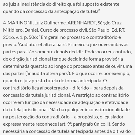
ao juiz a inexistência do direito que foi suposto existente
quando da concessão da antecipação de tutela”.
4 .MARINONI, Luiz Guilherme. ARENHARDT, Sérgio Cruz.
Mitidiero, Daniel. Curso de processo civil. São Paulo: Ed. RT,
2016. v. 1. p. 506: “Em geral, no processo o contraditório é
prévio. ‘Audiatur et altera pars’. Primeiro o juiz ouve ambas as
partes para tão somente depois decidir. Pode ocorrer, contudo,
de o órgão jurisdicional ter que decidir de forma provisória
determinada questão ao longo do processo antes de ouvir uma
das partes (‘inaudita altera pars’). É o que ocorre, por exemplo,
quando o juiz presta tutela de forma antecipada. O
contraditório fica aí postergado – diferido – para depois da
concessão da tutela jurisdicional. A restrição ao contraditório
ocorre em função da necessidade de adequação e efetividade
da tutela jurisdicional. Não há qualquer inconstitucionalidade
na postergação do contraditório – a propósito, o legislador
expressamente reconhece (art. 9º, parágrafo único, I). Sendo
necessária a concessão de tutela antecipada antes da oitiva do