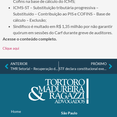
Cofins na base de cálculo do ICMS;
ICMS-ST – Substituição tributária progressiva –
Substituído – Contribuição ao PIS e COFINS – Base de
cálculo – Exclusão;
Sindifisco é multado em R$ 1,35 milhão por não garantir
quórum em sessões do Carf durante greve de auditores.
Acesse o conteúdo completo.
Clique aqui
ANTERIOR
PRÓXIMO
TMR Setorial – Recuperação de Crédito, Falências e Recuperações Judiciais nº 36, de 15.01.2024
STF declara constitucional execução extrajudicial de garantia por bancos à luz do devido processo legal e do contraditório eventual
Home
São Paulo