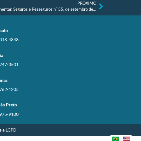
PRÓXIMO
Boletim Setorial – Previdência Complementar, Seguros e Resseguros nº 55, de setembro de 2025
aulo
3018-4848
ia
3247-3501
inas
3762-1205
rão Preto
3975-9100
de e LGPD