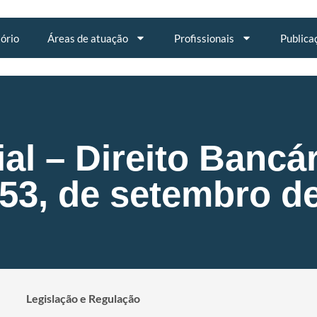
tório
Áreas de atuação
Profissionais
Publica
al – Direito Bancár
 53, de setembro d
Legislação e Regulação