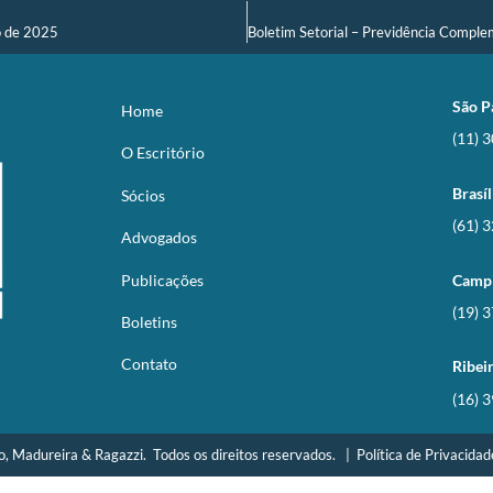
ro de 2025
São P
Home
(11) 
O Escritório
Brasíl
Sócios
(61) 
Advogados
Publicações
Camp
(19) 
Boletins
Contato
Ribei
(16) 
o, Madureira & Ragazzi. Todos os direitos reservados. |
Política de Privacida