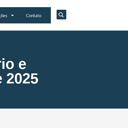
ções
Contato
io e
e 2025