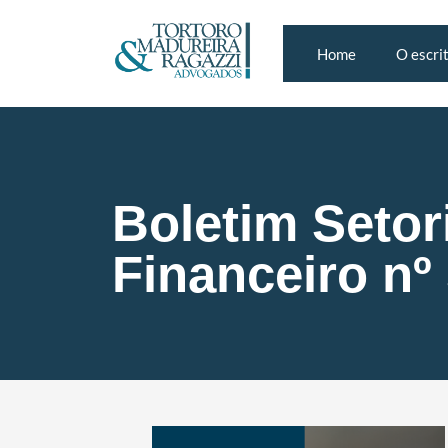
Home
O escri
Boletim Setori
Financeiro nº